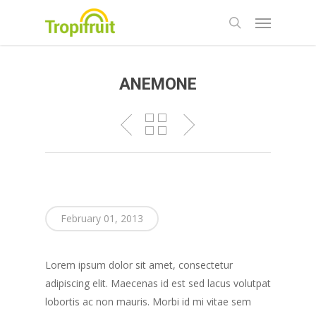
Skip
Menu
to
search
main
content
ANEMONE
February 01, 2013
Lorem ipsum dolor sit amet, consectetur
adipiscing elit. Maecenas id est sed lacus volutpat
lobortis ac non mauris. Morbi id mi vitae sem